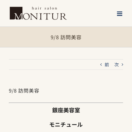
Skip
to
content
9/8 訪問美容
前
次
9/8 訪問美容
銀座美容室
モニチュール