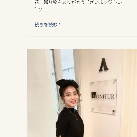
花、贈り物をありがとうございます♡´･ᴗ･
`♡ ...
続きを読む