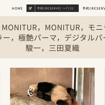
HOME
予約(RESERV
予約(RESERVE) 〜7/31
on MONITUR，MONITU
ラー，極艶パーマ，デジタルパ
駿一，三田夏織