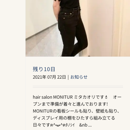
残り10日
2021年 07月 22日
|
お知らせ
hair salon MONITUR ミタカオリです💄 オー
プンまで準備が着々と進んでおります!
MONITURの看板シールも貼り、壁紙も貼り、
ディスプレイ用の棚をひたすら組み立てる
日々ですฅ^•ﻌ•^ฅﾀﾉｼｲ &nb ...